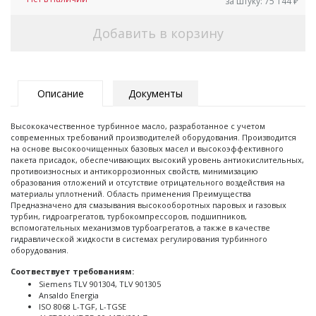
за штуку:
75 144
₽
Добавить в корзину
Описание
Документы
Высококачественное турбинное масло, разработанное с учетом
современных требований производителей оборудования. Производится
на основе высокоочищенных базовых масел и высокоэффективного
пакета присадок, обеспечивающих высокий уровень антиокислительных,
противоизносных и антикоррозионных свойств, минимизацию
образования отложений и отсутствие отрицательного воздействия на
материалы уплотнений. Область применения Преимущества
Предназначено для смазывания высокооборотных паровых и газовых
турбин, гидроагрегатов, турбокомпрессоров, подшипников,
вспомогательных механизмов турбоагрегатов, а также в качестве
гидравлической жидкости в системах регулирования турбинного
оборудования.
Соотвествует требованиям:
Siemens TLV 901304, TLV 901305
Ansaldo Energia
ISO 8068 L-TGF, L-TGSE