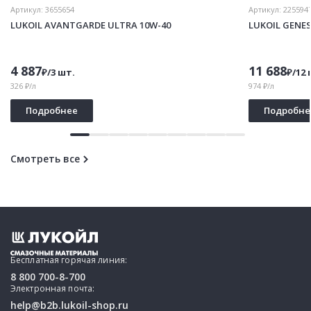
Артикул:
3655654
Артикул:
225594
LUKOIL AVANTGARDE ULTRA 10W-40
LUKOIL GENE
4 887
11 688
₽/3 шт.
₽/12 
326 ₽/л
974 ₽/л
Подробнее
Подробне
Смотреть все
Бесплатная горячая линия:
8 800 700-8-700
Электронная почта:
help@b2b.lukoil-shop.ru