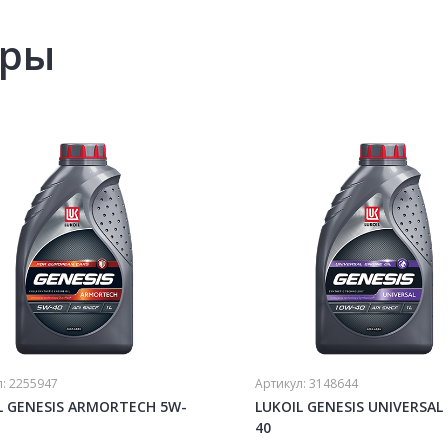
ары
л:
2255947
Артикул:
3148644
L GENESIS ARMORTECH 5W-
LUKOIL GENESIS UNIVERSAL
40