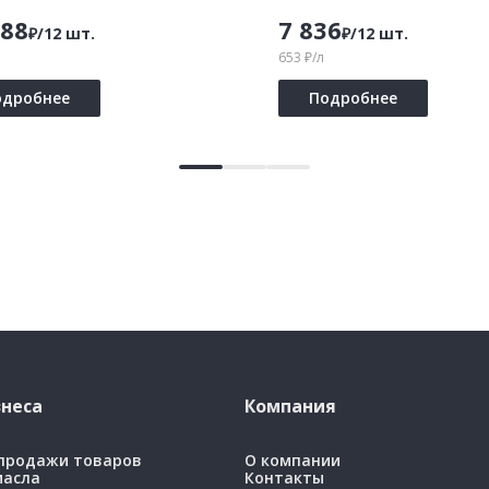
688
7 836
₽/12 шт.
₽/12 шт.
653 ₽/л
одробнее
Подробнее
неса
Компания
 продажи товаров
О компании
масла
Контакты