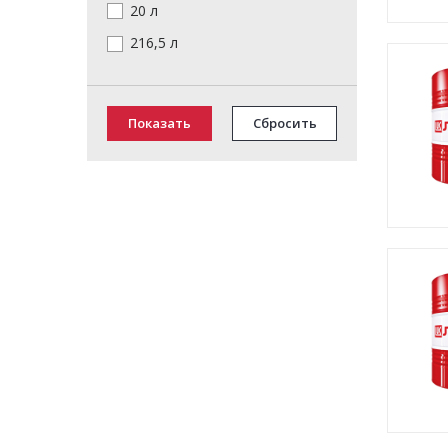
20 л
216,5 л