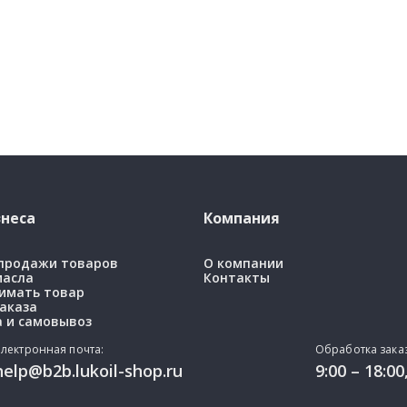
неса
Компания
 продажи товаров
О компании
масла
Контакты
имать товар
аказа
 и самовывоз
лектронная почта:
Обработка заказ
help@b2b.lukoil-shop.ru
9:00 – 18:00