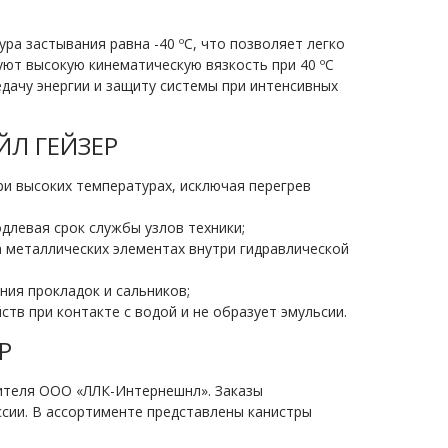
ра застывания равна -40 ºС, что позволяет легко
ют высокую кинематическую вязкость при 40 ºС
едачу энергии и защиту системы при интенсивных
ЙЛ ГЕЙЗЕР
и высоких температурах, исключая перегрев
длевая срок службы узлов техники;
металлических элементах внутри гидравлической
ия прокладок и сальников;
тв при контакте с водой и не образует эмульсии.
Р
ителя ООО «ЛЛК-Интернешнл». Заказы
ссии. В ассортименте представлены канистры