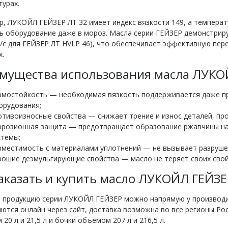
урах.
, ЛУКОЙЛ ГЕЙЗЕР ЛТ 32 имеет индекс вязкости 149, а температу
ь оборудование даже в мороз. Масла серии ГЕЙЗЕР демонстриру
²/с для ГЕЙЗЕР ЛТ HVLP 46), что обеспечивает эффективную пер
х.
мущества использования масла ЛУКО
рмостойкость — необходимая вязкость поддерживается даже пр
орудования;
отивоизносные свойства — снижает трение и износ деталей, про
ррозионная защита — предотвращает образование ржавчины на 
стемы;
вместимость с материалами уплотнений — не вызывает разрушен
рошие деэмульгирующие свойства — масло не теряет своих свойс
заказать и купить масло ЛУКОЙЛ ГЕЙЗЕ
ь продукцию серии ЛУКОЙЛ ГЕЙЗЕР можно напрямую у производ
тся онлайн через сайт, доставка возможна во все регионы Ро
20 л и 21,5 л и бочки объёмом 207 л и 216,5 л.