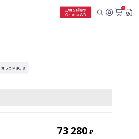
0
Для Sellers
Ozon и WB
орные масла
73 280
₽