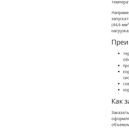
температ
Например
запускат
(44,6 мм
нагрузка
Преи
те
об
пр
ко
си
со
хо
Как 
Заказат
оформляю
объёмом 