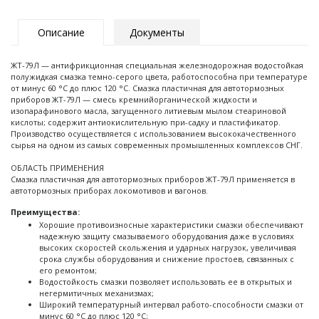
Описание
Документы
ЖТ-79Л — антифрикционная специальная железнодорожная водостойкая
полужидкая смазка темно-серого цвета, работоспособна при температуре
от минус 60 °С до плюс 120 °С. Смазка пластичная для автотормозных
приборов ЖТ-79Л — смесь кремнийорганической жидкости и
изопарафинового масла, загущенного литиевым мылом стеариновой
кислоты; содержит антиокислительную при-садку и пластификатор.
Производство осуществляется с использованием высококачественного
сырья на одном из самых современных промышленных комплексов СНГ.
ОБЛАСТЬ ПРИМЕНЕНИЯ
Смазка пластичная для автотормозных приборов ЖТ-79Л применяется в
автотормозных приборах локомотивов и вагонов.
Преимущества:
Хорошие противоизносные характеристики смазки обеспечивают
надежную защиту смазываемого оборудования даже в условиях
высоких скоростей скольжения и ударных нагрузок, увеличивая
срока службы оборудования и снижение простоев, связанных с
его ремонтом;
Водостойкость смазки позволяет использовать ее в открытых и
негермитичных механизмах;
Широкий температурный интервал работо-способности смазки от
минус 60 °С до плюс 120 °С;