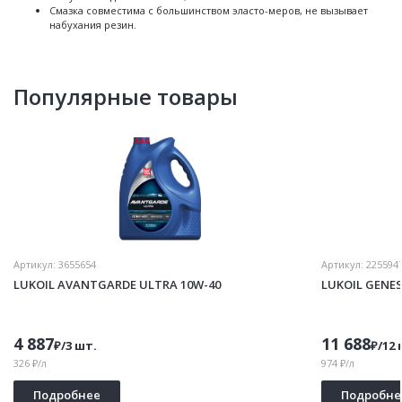
Смазка совместима с большинством эласто-меров, не вызывает
набухания резин.
Популярные товары
Артикул:
3655654
Артикул:
225594
LUKOIL AVANTGARDE ULTRA 10W-40
LUKOIL GENE
4 887
11 688
₽/3 шт.
₽/12 
326 ₽/л
974 ₽/л
Подробнее
Подробне