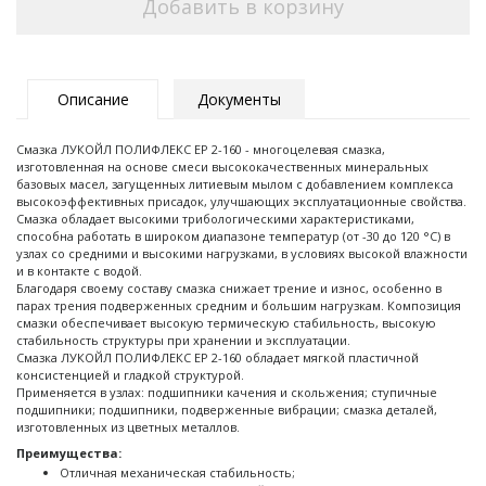
Добавить в корзину
Описание
Документы
Смазка ЛУКОЙЛ ПОЛИФЛЕКС ЕР 2-160 - многоцелевая смазка,
изготовленная на основе смеси высококачественных минеральных
базовых масел, загущенных литиевым мылом с добавлением комплекса
высокоэффективных присадок, улучшающих эксплуатационные свойства.
Смазка обладает высокими трибологическими характеристиками,
способна работать в широком диапазоне температур (от -30 до 120 °С) в
узлах со средними и высокими нагрузками, в условиях высокой влажности
и в контакте с водой.
Благодаря своему составу смазка снижает трение и износ, особенно в
парах трения подверженных средним и большим нагрузкам. Композиция
смазки обеспечивает высокую термическую стабильность, высокую
стабильность структуры при хранении и эксплуатации.
Смазка ЛУКОЙЛ ПОЛИФЛЕКС ЕР 2-160 обладает мягкой пластичной
консистенцией и гладкой структурой.
Применяется в узлах: подшипники качения и скольжения; ступичные
подшипники; подшипники, подверженные вибрации; смазка деталей,
изготовленных из цветных металлов.
Преимущества:
Отличная механическая стабильность;