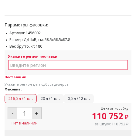
Параметры фасовки:
Артикул:
1456002
Размер ДхШхВ, см:
58.5x58.5x87.8
Вес брутто, кг:
180
Укажите регион поставки
Поставщик
Укажите регион для подбора дилеров
Фасовка:
216,5 л / 1 шт.
20 л / 1 шт.
0,5 л / 12 шт.
Цена за коробку
-
+
110 752
₽
Нет в наличии
за штуку:
110 752
₽