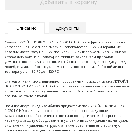
Добавить в корзину
Описание
Документы
Смазка ЛУКОЙЛ ПОЛИФЛЕКС ЕР 1-220 LC HD – антифрикционная смазка,
изготовленная на основе смеси высококачественных минеральных
базовых масел, загущенных специальным литиево-кальциевым мылом.
Смазка легирована высокоэффективным комплексом присадок,
улучшающих эксплуатационные свойства, а также содержит дисульфид
молибдена для работы в условиях граничного трения. Рабочий диапазон
температур от –30 °С до +120 °С.
Благодаря наличию специально подобранных присадок смазка ЛУКОЙЛ
ПОЛИФЛЕКС ЕР 1-220 LC HD обеспечивает отличную защиту смазываемых
деталей от коррозии в условиях постоянной высокой влажности и в
полном контакте с водой.
Наличие дисульфида молибдена придает смазке ЛУКОЙЛ ПОЛИФЛЕКС ЕР
1-220 LC HD отличные противоизносные и противозадирные
характеристики, обеспечивающие плавность движения без рывков,
надежную защиту оборудования в условиях высоких удельных нагрузок
скольжения и ударных нагрузок, а также обеспечивает стабильную
прокачиваемость в централизованных системах смазки.