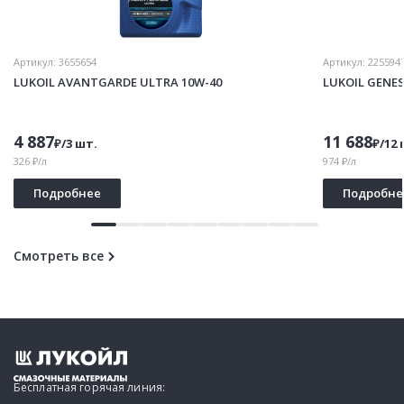
Артикул:
3655654
Артикул:
225594
LUKOIL AVANTGARDE ULTRA 10W-40
LUKOIL GENE
4 887
11 688
₽/3 шт.
₽/12 
326 ₽/л
974 ₽/л
Подробнее
Подробне
Смотреть все
Бесплатная горячая линия: