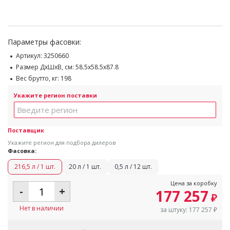
Параметры фасовки:
Артикул:
3250660
Размер ДхШхВ, см:
58.5x58.5x87.8
Вес брутто, кг:
198
Укажите регион поставки
Поставщик
Укажите регион для подбора дилеров
Фасовка:
216,5 л / 1 шт.
20 л / 1 шт.
0,5 л / 12 шт.
Цена за коробку
-
+
177 257
₽
Нет в наличии
за штуку:
177 257
₽