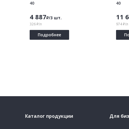
40
40
4 887
11 
₽/3 шт.
326 ₽/л
974 ₽/л
Подробнее
П
Каталог продукции
Для биз