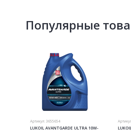
Популярные тов
Артикул:
3655654
Артику
LUKOIL AVANTGARDE ULTRA 10W-
LUKOI