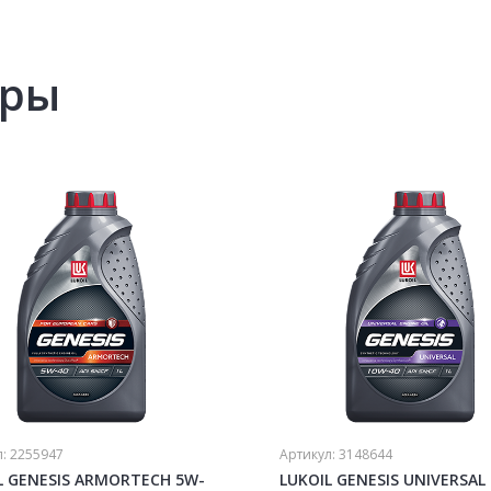
ары
л:
2255947
Артикул:
3148644
L GENESIS ARMORTECH 5W-
LUKOIL GENESIS UNIVERSAL