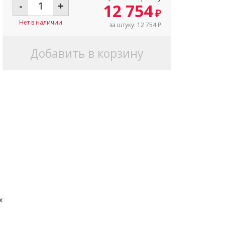
-
+
12 754
₽
Нет в наличии
за штуку:
12 754
₽
Добавить в корзину
х