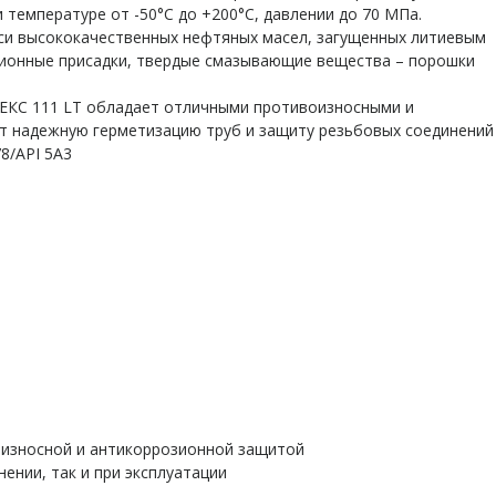
температуре от -50°С до +200°С, давлении до 70 МПа.
и высококачественных нефтяных масел, загущенных литиевым
ионные присадки, твердые смазывающие вещества – порошки
ЕКС 111 LT обладает отличными противоизносными и
т надежную герметизацию труб и защиту резьбовых соединений
8/API 5A3
оизносной и антикоррозионной защитой
нении, так и при эксплуатации