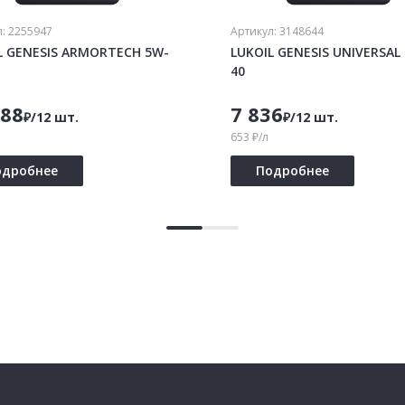
л:
2255947
Артикул:
3148644
L GENESIS ARMORTECH 5W-
LUKOIL GENESIS UNIVERSAL
40
688
7 836
₽/12 шт.
₽/12 шт.
653 ₽/л
одробнее
Подробнее