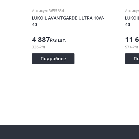
Артикул:
3655654
Артику
LUKOIL AVANTGARDE ULTRA 10W-
LUKOI
40
40
4 887
11 
₽/3 шт.
326 ₽/л
974 ₽/л
Подробнее
П