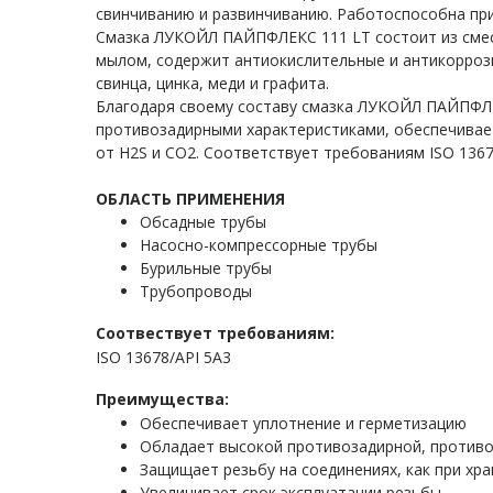
свинчиванию и развинчиванию. Работоспособна при 
Смазка ЛУКОЙЛ ПАЙПФЛЕКС 111 LT состоит из смес
мылом, содержит антиокислительные и антикорроз
свинца, цинка, меди и графита.
Благодаря своему составу смазка ЛУКОЙЛ ПАЙПФЛ
противозадирными характеристиками, обеспечивае
от H2S и CO2. Соответствует требованиям ISO 1367
ОБЛАСТЬ ПРИМЕНЕНИЯ
Обсадные трубы
Насосно-компрессорные трубы
Бурильные трубы
Трубопроводы
Соотвествует требованиям:
ISO 13678/API 5A3
Преимущества:
Обеспечивает уплотнение и герметизацию
Обладает высокой противозадирной, против
Защищает резьбу на соединениях, как при хра
Увеличивает срок эксплуатации резьбы