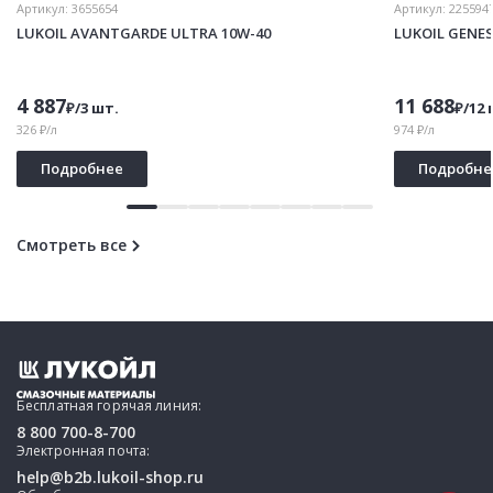
Артикул:
3655654
Артикул:
225594
LUKOIL AVANTGARDE ULTRA 10W-40
LUKOIL GENE
4 887
11 688
₽/3 шт.
₽/12 
326 ₽/л
974 ₽/л
Подробнее
Подробне
Смотреть все
Бесплатная горячая линия:
8 800 700-8-700
Электронная почта:
help@b2b.lukoil-shop.ru