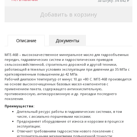
за штуку:
34 842
₽
Добавить в корзину
Описание
Документы
МГЕ-46В – высококачественное минеральное масло для гидрообъемных
передач, гидравлических систем и гидростатических приводов
сельскохозяйственной, строительно-дорожной и другой техники,
работающей в тяжелых условиях эксплуатации при давлении до 35 МПа с
кратковременным повышением до 42 МПа.
Рабочий диапазон температур от минус 10 до +80 С. МГЕ-46В производится
на основе высокоочищенных базовых масел-компонентов с
применением пакета, содержащего антиокислительную,
противоизносную, антикоррозионную и др. присадки последнего
поколения.
Преимущества:
Длительный ресурс работы в гидравлических системах, в том
числе, с аксиально-поршневыми насосами;
Предохраняет оборудование от износа и коррозии в процессе
эксплуатации;
Отвечает требованиям гидросистем нового поколения с
исполнительными механизмами повышенной точности;