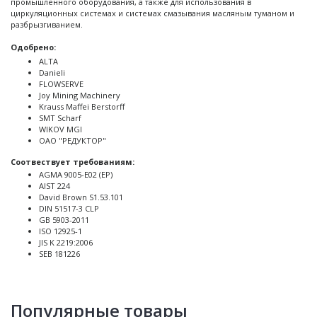
промышленного оборудования, а также для использования в
циркуляционных системах и системах смазывания масляным туманом и
разбрызгиванием.
Одобрено:
ALTA
Danieli
FLOWSERVE
Joy Mining Machinery
Krauss Maffei Berstorff
SMT Scharf
WIKOV MGI
ОАО "РЕДУКТОР"
Соотвествует требованиям:
AGMA 9005-E02 (EP)
AIST 224
David Brown S1.53.101
DIN 51517-3 CLP
GB 5903-2011
ISO 12925-1
JIS K 2219:2006
SEB 181226
Популярные товары