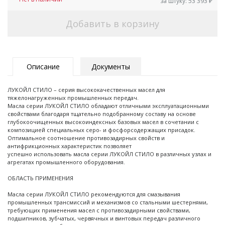
за штуку:
53 393
₽
Добавить в корзину
Описание
Документы
ЛУКОЙЛ СТИЛО – серия высококачественных масел для
тяжелонагруженных промышленных передач.
Масла серии ЛУКОЙЛ СТИЛО обладают отличными эксплуатационными
свойствами благодаря тщательно подобранному составу на основе
глубокоочищенных высокоиндексных базовых масел в сочетании с
композицией специальных серо- и фосфорсодержащих присадок.
Оптимальное соотношение противозадирных свойств и
антифрикционных характеристик позволяет
успешно использовать масла серии ЛУКОЙЛ СТИЛО в различных узлах и
агрегатах промышленного оборудования.
ОБЛАСТЬ ПРИМЕНЕНИЯ
Масла серии ЛУКОЙЛ СТИЛО рекомендуются для смазывания
промышленных трансмиссий и механизмов со стальными шестернями,
требующих применения масел с противозадирными свойствами,
подшипников, зубчатых, червячных и винтовых передач различного