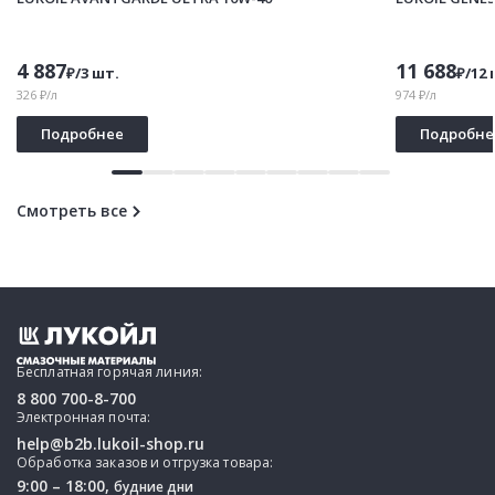
4 887
11 688
₽/3 шт.
₽/12 
326 ₽/л
974 ₽/л
Подробнее
Подробне
Смотреть все
Бесплатная горячая линия:
8 800 700-8-700
Электронная почта:
help@b2b.lukoil-shop.ru
Обработка заказов и отгрузка товара:
9:00 – 18:00,
будние дни