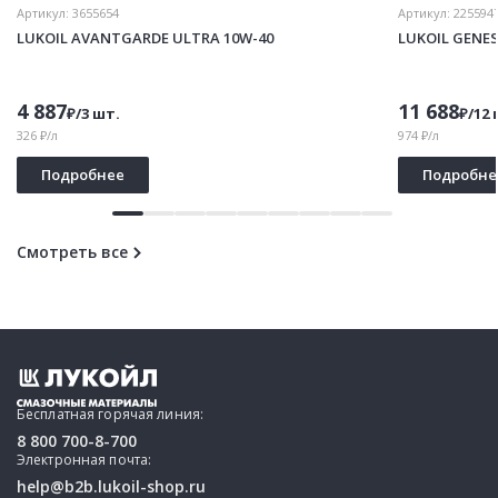
Артикул:
3655654
Артикул:
225594
LUKOIL AVANTGARDE ULTRA 10W-40
LUKOIL GENE
4 887
11 688
₽/3 шт.
₽/12 
326 ₽/л
974 ₽/л
Подробнее
Подробне
Смотреть все
Бесплатная горячая линия:
8 800 700-8-700
Электронная почта:
help@b2b.lukoil-shop.ru