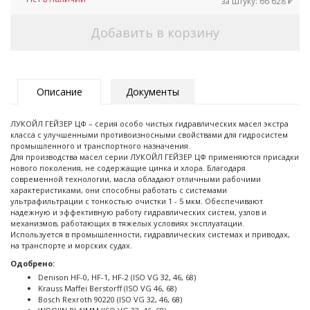
за штуку:
66 628
₽
Добавить в корзину
Описание
Документы
ЛУКОЙЛ ГЕЙЗЕР ЦФ – серия особо чистых гидравлических масел экстра
класса с улучшенными противоизносными свойствами для гидросистем
промышленного и транспортного назначения.
Для производства масел серии ЛУКОЙЛ ГЕЙЗЕР ЦФ применяются присадки
нового поколения, не содержащие цинка и хлора. Благодаря
современной технологии, масла обладают отличными рабочими
характеристиками, они способны работать с системами
ультрафильтрации с тонкостью очистки 1 - 5 мкм. Обеспечивают
надежную и эффективную работу гидравлических систем, узлов и
механизмов, работающих в тяжелых условиях эксплуатации.
Используется в промышленности, гидравлических системах и приводах,
на транспорте и морских судах.
Одобрено:
Denison HF-0, HF-1, HF-2 (ISO VG 32, 46, 68)
Krauss Maffei Berstorff (ISO VG 46, 68)
Bosch Rexroth 90220 (ISO VG 32, 46, 68)