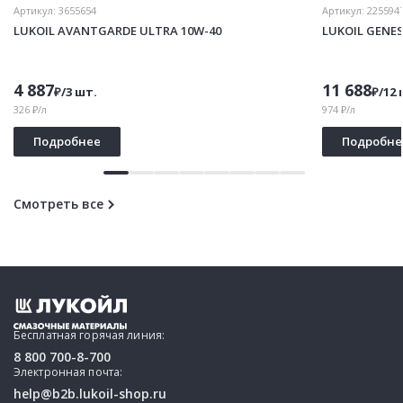
Артикул:
3655654
Артикул:
225594
LUKOIL AVANTGARDE ULTRA 10W-40
LUKOIL GENE
4 887
11 688
₽/3 шт.
₽/12 
326 ₽/л
974 ₽/л
Подробнее
Подробне
Смотреть все
Бесплатная горячая линия:
8 800 700-8-700
Электронная почта:
help@b2b.lukoil-shop.ru