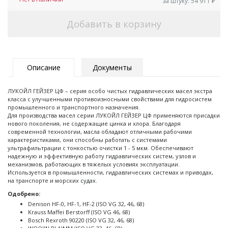
за штуку:
54 911
₽
Добавить в корзину
Описание
Документы
ЛУКОЙЛ ГЕЙЗЕР ЦФ – серия особо чистых гидравлических масел экстра
класса с улучшенными противоизносными свойствами для гидросистем
промышленного и транспортного назначения.
Для производства масел серии ЛУКОЙЛ ГЕЙЗЕР ЦФ применяются присадки
нового поколения, не содержащие цинка и хлора. Благодаря
современной технологии, масла обладают отличными рабочими
характеристиками, они способны работать с системами
ультрафильтрации с тонкостью очистки 1 - 5 мкм. Обеспечивают
надежную и эффективную работу гидравлических систем, узлов и
механизмов, работающих в тяжелых условиях эксплуатации.
Используется в промышленности, гидравлических системах и приводах,
на транспорте и морских судах.
Одобрено:
Denison HF-0, HF-1, HF-2 (ISO VG 32, 46, 68)
Krauss Maffei Berstorff (ISO VG 46, 68)
Bosch Rexroth 90220 (ISO VG 32, 46, 68)