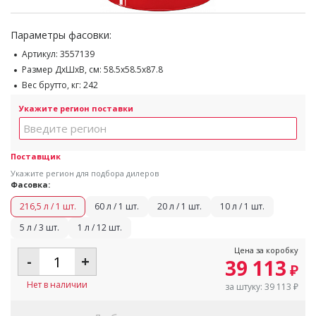
Параметры фасовки:
Артикул:
3557139
Размер ДхШхВ, см:
58.5x58.5x87.8
Вес брутто, кг:
242
Укажите регион поставки
Поставщик
Укажите регион для подбора дилеров
Фасовка:
216,5 л / 1 шт.
60 л / 1 шт.
20 л / 1 шт.
10 л / 1 шт.
5 л / 3 шт.
1 л / 12 шт.
Цена за коробку
-
+
39 113
₽
Нет в наличии
за штуку:
39 113
₽