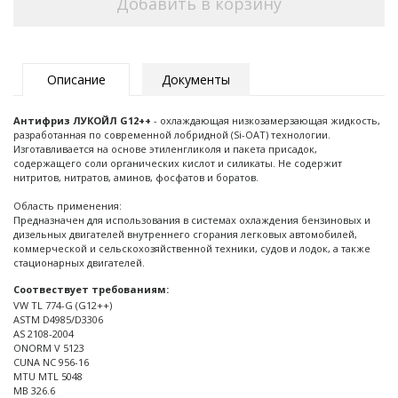
Добавить в корзину
Описание
Документы
Антифриз ЛУКОЙЛ G12++
- охлаждающая низкозамерзающая жидкость,
разработанная по современной лобридной (Si-OAT) технологии.
Изготавливается на основе этиленгликоля и пакета присадок,
содержащего соли органических кислот и силикаты. Не содержит
нитритов, нитратов, аминов, фосфатов и боратов.
Область применения:
Предназначен для использования в системах охлаждения бензиновых и
дизельных двигателей внутреннего сгорания легковых автомобилей,
коммерческой и сельскохозяйственной техники, судов и лодок, а также
стационарных двигателей.
Соотвествует требованиям:
VW TL 774-G (G12++)
ASTM D4985/D3306
AS 2108-2004
ONORM V 5123
CUNA NC 956-16
MTU MTL 5048
MB 326.6