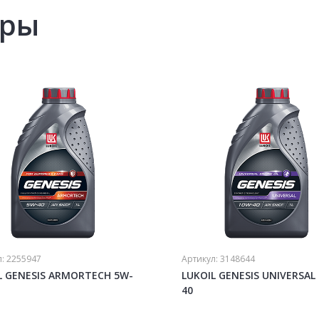
ары
л:
2255947
Артикул:
3148644
L GENESIS ARMORTECH 5W-
LUKOIL GENESIS UNIVERSAL
40