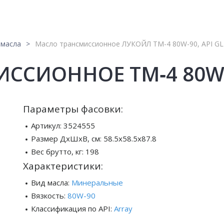
 масла
Масло трансмиссионное ЛУКОЙЛ ТМ-4 80W-90, API GL
ССИОННОЕ ТМ‑4 80W‑9
Параметры фасовки:
Артикул:
3524555
Размер ДхШхВ, см:
58.5x58.5x87.8
Вес брутто, кг:
198
Характеристики:
Вид масла:
Минеральные
Вязкость:
80W-90
Классификация по API:
Array