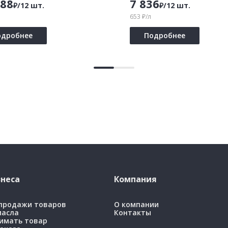
688
7 836
₽/12 шт.
₽/12 шт.
653 ₽/л
одробнее
Подробнее
неса
Компания
 продажи товаров
О компании
масла
Контакты
имать товар