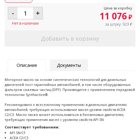
Цена за коробку
-
+
11 076
₽
Нет в наличии
за штуку:
923
₽
Добавить в корзину
Описание
Документы
Моторное масло на основе синтетических технологий для дизельных
двигателей пост гарантийных автомобилей, в том числе оборудованных
фильтром сажевых частиц (DPF). Производится с применением передовой
технологии Synthactive®.
Рекомендовано к всесезонному применению в дизельных двигателях
автомобилей, требующих использование масел уровня свойств ACEA
С2/C3. Масло также может использоваться в бензиновых двигателях,
требующих применения масел с уровнем свойств API SN.
Соотвествует требованиям:
API SN/CF
ACEA C2/C3