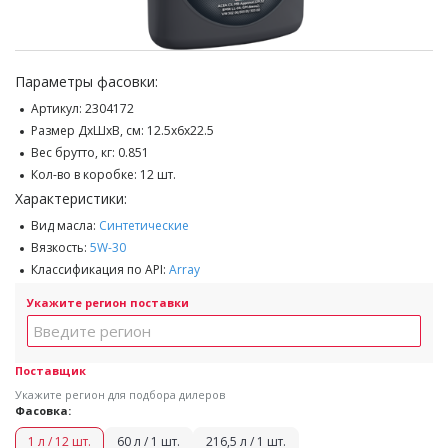
Параметры фасовки:
Артикул:
2304172
Размер ДхШхВ, см:
12.5x6x22.5
Вес брутто, кг:
0.851
Кол-во в коробке:
12 шт.
Характеристики:
Вид масла:
Синтетические
Вязкость:
5W-30
Классификация по API:
Array
Укажите регион поставки
Поставщик
Укажите регион для подбора дилеров
Фасовка:
1 л / 12 шт.
60 л / 1 шт.
216,5 л / 1 шт.