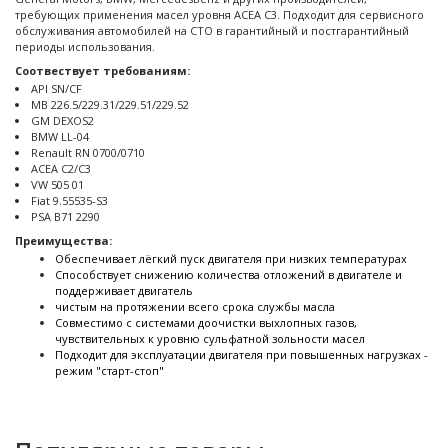
требующих применения масел уровня ACEA C3. Подходит для сервисного
обслуживания автомобилей на СТО в гарантийный и постгарантийный
периоды использования.
Соотвествует требованиям:
API SN/CF
MB 226.5/229.31/229.51/229.52
GM DEXOS2
BMW LL-04
Renault RN 0700/0710
ACEA C2/C3
VW 505 01
Fiat 9.55535-S3
PSA B71 2290
Преимущества:
Обеспечивает лёгкий пуск двигателя при низких температурах
Способствует снижению количества отложений в двигателе и
поддерживает двигатель
чистым на протяжении всего срока службы масла
Совместимо с системами доочистки выхлопных газов,
чувствительных к уровню сульфатной зольности масел
Подходит для эксплуатации двигателя при повышенных нагрузках -
режим "старт-стоп"