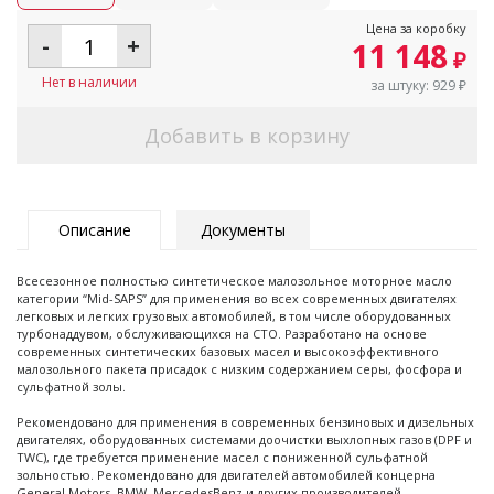
Цена за коробку
-
+
11 148
₽
Нет в наличии
за штуку:
929
₽
Добавить в корзину
Описание
Документы
Всесезонное полностью синтетическое малозольное моторное масло
категории “Mid-SAPS” для применения во всех современных двигателях
легковых и легких грузовых автомобилей, в том числе оборудованных
турбонаддувом, обслуживающихся на СТО. Разработано на основе
современных синтетических базовых масел и высокоэффективного
малозольного пакета присадок с низким содержанием серы, фосфора и
сульфатной золы.
Рекомендовано для применения в современных бензиновых и дизельных
двигателях, оборудованных системами доочистки выхлопных газов (DPF и
TWC), где требуется применение масел с пониженной сульфатной
зольностью. Рекомендовано для двигателей автомобилей концерна
General Motors, BMW, MercedesBenz и других производителей,